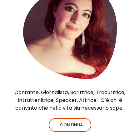
i
o
n
e
a
r
t
i
c
o
Cantante, Giornalista, Scrittrice, Traduttrice,
l
Intrattenitrice, Speaker, Attrice… C’è chi è
convinto che nella vita sia necessario saper
i
fare una sola cosa e bene, c’è chi, invece,
forse anche perché aiutato da una fortunata
...CONTINUA
formula del codice genetico, di cose ne…