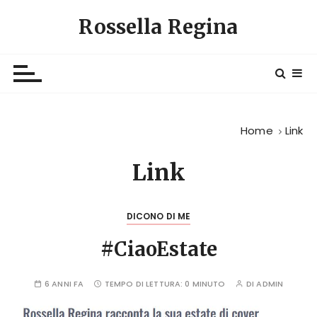
S
Rossella Regina
a
l
t
a
a
l
Home
Link
c
o
Link
n
t
e
DICONO DI ME
n
u
#CiaoEstate
t
o
6 ANNI FA
TEMPO DI LETTURA:
0 MINUTO
DI
ADMIN