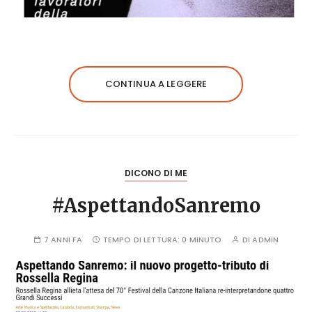
CONTINUA A LEGGERE
DICONO DI ME
#AspettandoSanremo
7 ANNI FA
TEMPO DI LETTURA:
0 MINUTO
DI
ADMIN