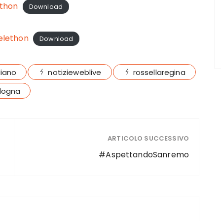
ethon
Download
elethon
Download
diano
notizieweblive
rossellaregina
logna
ARTICOLO SUCCESSIVO
#AspettandoSanremo