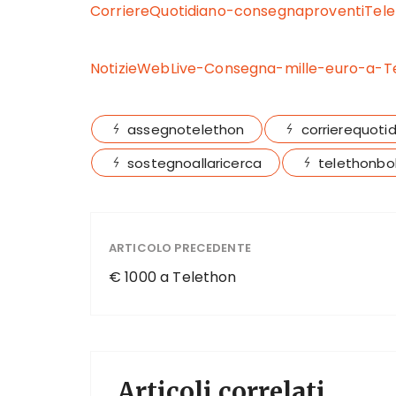
CorriereQuotidiano-consegnaproventiTel
NotizieWebLive-Consegna-mille-euro-a-T
assegnotelethon
corrierequoti
sostegnoallaricerca
telethonbo
ARTICOLO PRECEDENTE
€ 1000 a Telethon
Articoli correlati