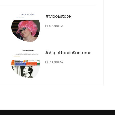
#CiaoEstate
6 ANNI FA
#AspettandoSanremo
7 ANNI FA