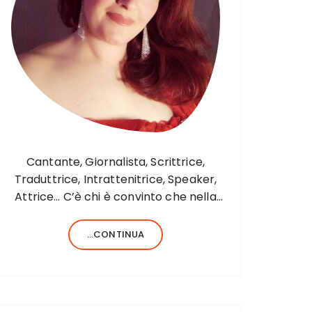
Cantante, Giornalista, Scrittrice,
Traduttrice, Intrattenitrice, Speaker,
Attrice… C’è chi è convinto che nella
vita sia necessario saper fare una sola
cosa e bene, c’è chi, invece, forse
...CONTINUA
anche perché aiutato da una fortunata
formula del codice genetico, di cose
ne…