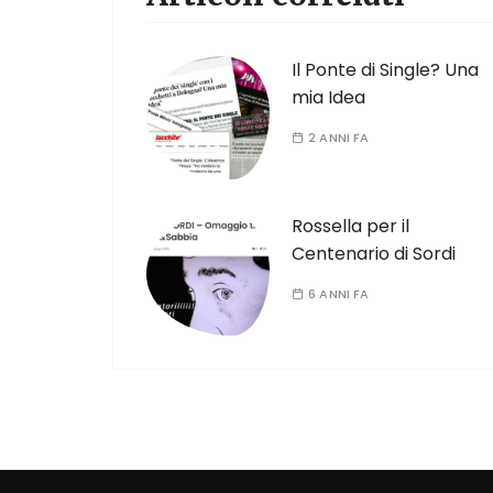
Il Ponte di Single? Una
mia Idea
2 ANNI FA
Rossella per il
Centenario di Sordi
6 ANNI FA