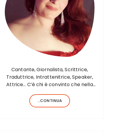
Cantante, Giornalista, Scrittrice,
Traduttrice, Intrattenitrice, Speaker,
Attrice… C’è chi è convinto che nella
vita sia necessario saper fare una sola
cosa e bene, c’è chi, invece, forse
...CONTINUA
anche perché aiutato da una fortunata
formula del codice genetico, di cose
ne…