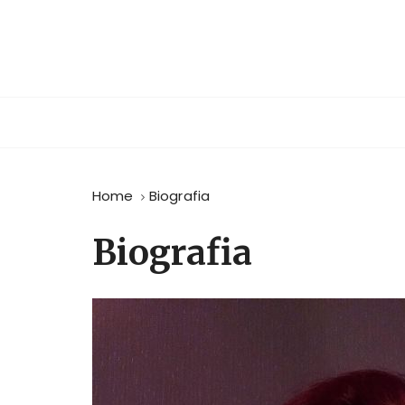
S
a
l
t
a
a
l
c
o
Home
Biografia
n
t
Biografia
e
n
u
t
o