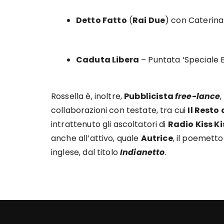
Detto Fatto
(
Rai Due
) con Caterina
Caduta Libera
– Puntata ‘Speciale E
Rossella è, inoltre,
Pubblicista
free-lance
collaborazioni con testate, tra cui
Il Resto
intrattenuto gli ascoltatori di
Radio Kiss Ki
anche all’attivo, quale
Autrice
, il poemett
inglese, dal titolo
Indianetto
.