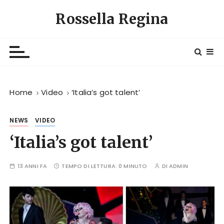
S
Rossella Regina
a
l
t
a
a
l
Home
Video
‘Italia’s got talent’
c
o
n
NEWS
VIDEO
t
‘Italia’s got talent’
e
n
13 ANNI FA
TEMPO DI LETTURA:
0 MINUTO
DI
ADMIN
u
t
o