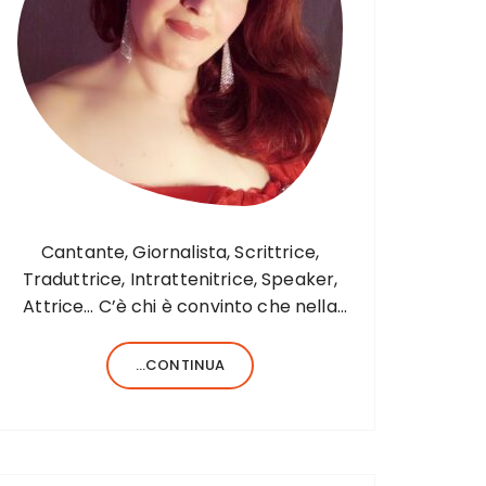
Cantante, Giornalista, Scrittrice,
Traduttrice, Intrattenitrice, Speaker,
Attrice… C’è chi è convinto che nella
vita sia necessario saper fare una sola
cosa e bene, c’è chi, invece, forse
...CONTINUA
anche perché aiutato da una fortunata
formula del codice genetico, di cose
ne…