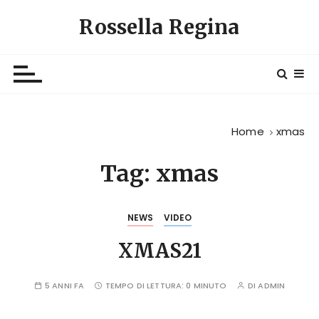
S
Rossella Regina
a
l
t
a
a
l
Home
xmas
c
o
Tag:
xmas
n
t
e
NEWS
VIDEO
n
u
XMAS21
t
o
5 ANNI FA
TEMPO DI LETTURA:
0 MINUTO
DI
ADMIN