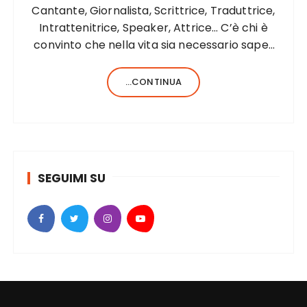
Cantante, Giornalista, Scrittrice, Traduttrice,
Intrattenitrice, Speaker, Attrice… C’è chi è
convinto che nella vita sia necessario saper
fare una sola cosa e bene, c’è chi, invece,
forse anche perché aiutato da una fortunata
...CONTINUA
formula del codice genetico, di cose ne…
SEGUIMI SU