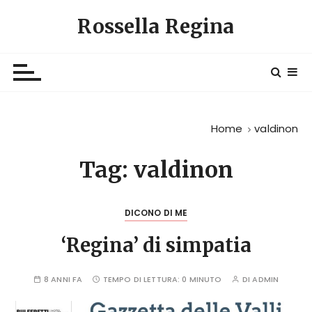
S
Rossella Regina
a
l
t
a
a
l
Home
valdinon
c
o
Tag:
valdinon
n
t
e
DICONO DI ME
n
u
‘Regina’ di simpatia
t
o
8 ANNI FA
TEMPO DI LETTURA:
0 MINUTO
DI
ADMIN