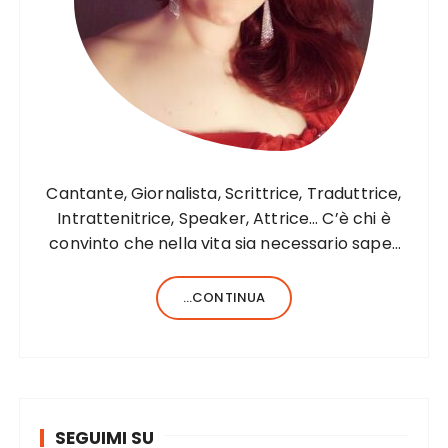
Cantante, Giornalista, Scrittrice, Traduttrice,
Intrattenitrice, Speaker, Attrice… C’è chi è
convinto che nella vita sia necessario saper
fare una sola cosa e bene, c’è chi, invece,
forse anche perché aiutato da una fortunata
...CONTINUA
formula del codice genetico, di cose ne…
SEGUIMI SU