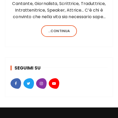
Cantante, Giornalista, Scrittrice, Traduttrice,
Intrattenitrice, Speaker, Attrice… C’è chi è
convinto che nella vita sia necessario saper
fare una sola cosa e bene, c’è chi, invece,
forse anche perché aiutato da una fortunata
...CONTINUA
formula del codice genetico, di cose ne…
SEGUIMI SU