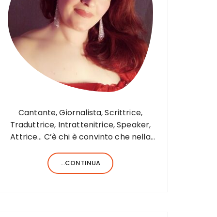
Cantante, Giornalista, Scrittrice,
Traduttrice, Intrattenitrice, Speaker,
Attrice… C’è chi è convinto che nella
vita sia necessario saper fare una sola
cosa e bene, c’è chi, invece, forse
...CONTINUA
anche perché aiutato da una fortunata
formula del codice genetico, di cose
ne…