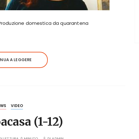
te Produzione domestica da quarantena
NUA A LEGGERE
EWS
VIDEO
acasa (1-12)
I LETTURA:
0 MINUTO
DI
ADMIN