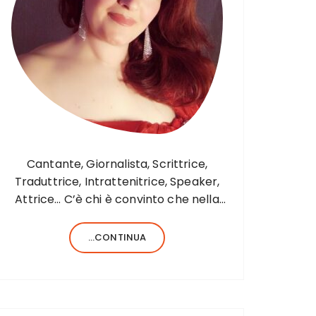
Cantante, Giornalista, Scrittrice,
Traduttrice, Intrattenitrice, Speaker,
Attrice… C’è chi è convinto che nella
vita sia necessario saper fare una sola
cosa e bene, c’è chi, invece, forse
...CONTINUA
anche perché aiutato da una fortunata
formula del codice genetico, di cose
ne…