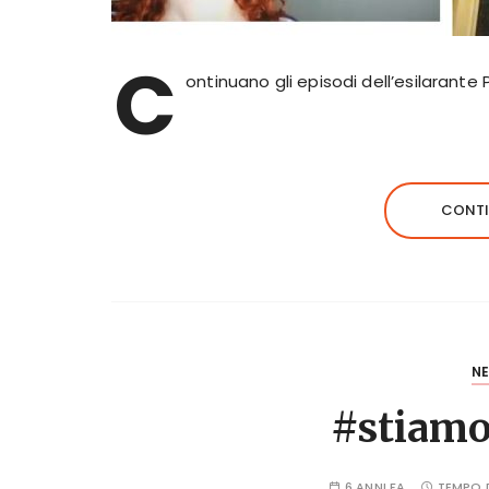
C
ontinuano gli episodi dell’esilaran
CONTI
N
#stiamo
6 ANNI FA
TEMPO D