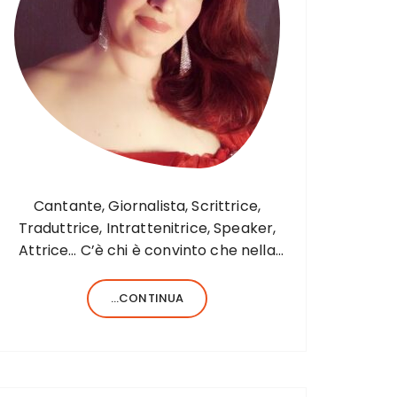
Cantante, Giornalista, Scrittrice,
Traduttrice, Intrattenitrice, Speaker,
Attrice… C’è chi è convinto che nella
vita sia necessario saper fare una sola
cosa e bene, c’è chi, invece, forse
...CONTINUA
anche perché aiutato da una fortunata
formula del codice genetico, di cose
ne…