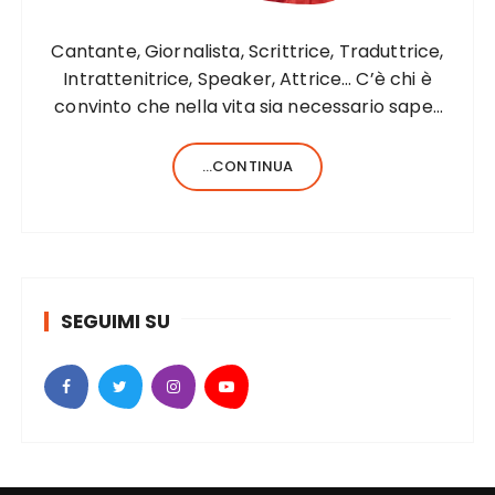
Cantante, Giornalista, Scrittrice, Traduttrice,
Intrattenitrice, Speaker, Attrice… C’è chi è
convinto che nella vita sia necessario saper
fare una sola cosa e bene, c’è chi, invece,
forse anche perché aiutato da una fortunata
...CONTINUA
formula del codice genetico, di cose ne…
SEGUIMI SU