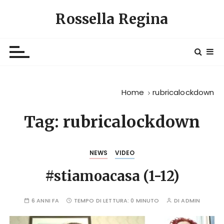
S
Rossella Regina
a
l
t
a
a
l
Home
rubricalockdown
c
o
Tag:
rubricalockdown
n
t
e
NEWS
VIDEO
n
u
#stiamoacasa (1-12)
t
o
6 ANNI FA
TEMPO DI LETTURA:
0 MINUTO
DI
ADMIN