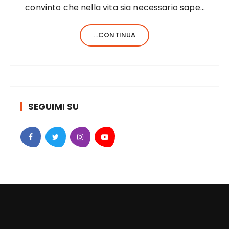
convinto che nella vita sia necessario saper
fare una sola cosa e bene, c’è chi, invece,
forse anche perché aiutato da una fortunata
...CONTINUA
formula del codice genetico, di cose ne…
SEGUIMI SU