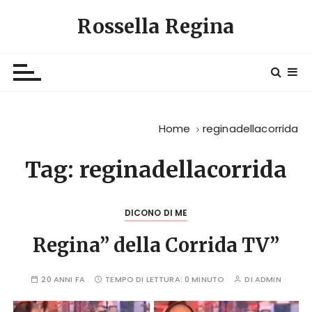
S
Rossella Regina
a
l
t
a
a
l
Home
reginadellacorrida
c
o
Tag:
reginadellacorrida
n
t
e
DICONO DI ME
n
u
Regina” della Corrida TV”
t
o
20 ANNI FA
TEMPO DI LETTURA:
0 MINUTO
DI
ADMIN