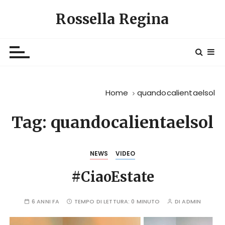
S
Rossella Regina
a
l
t
a
a
l
Home
quandocalientaelsol
c
o
Tag:
quandocalientaelsol
n
t
e
NEWS
VIDEO
n
u
#CiaoEstate
t
o
6 ANNI FA
TEMPO DI LETTURA:
0 MINUTO
DI
ADMIN