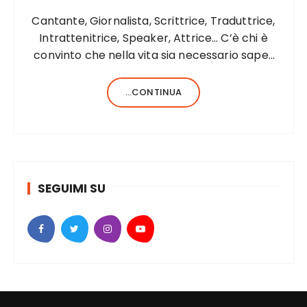
Cantante, Giornalista, Scrittrice, Traduttrice,
Intrattenitrice, Speaker, Attrice… C’è chi è
convinto che nella vita sia necessario saper
fare una sola cosa e bene, c’è chi, invece,
forse anche perché aiutato da una fortunata
...CONTINUA
formula del codice genetico, di cose ne…
SEGUIMI SU