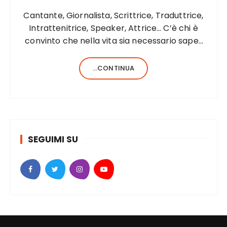
Cantante, Giornalista, Scrittrice, Traduttrice,
Intrattenitrice, Speaker, Attrice… C’è chi è
convinto che nella vita sia necessario saper
fare una sola cosa e bene, c’è chi, invece,
forse anche perché aiutato da una fortunata
...CONTINUA
formula del codice genetico, di cose ne…
SEGUIMI SU