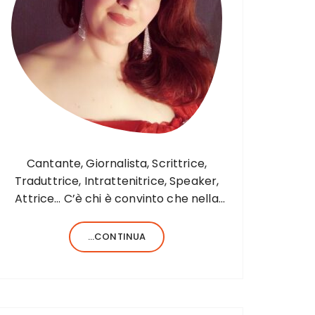
Cantante, Giornalista, Scrittrice,
Traduttrice, Intrattenitrice, Speaker,
Attrice… C’è chi è convinto che nella
vita sia necessario saper fare una sola
cosa e bene, c’è chi, invece, forse
...CONTINUA
anche perché aiutato da una fortunata
formula del codice genetico, di cose
ne…