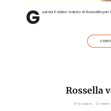
G
uarda il video-saluto di Rossella per 
CONTI
Rossella v
13 ANNI FA
TEMPO 