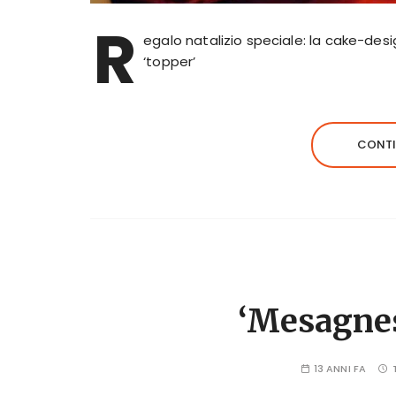
R
egalo natalizio speciale: la cake-desi
‘topper’
CONTI
‘Mesagnes
13 ANNI FA