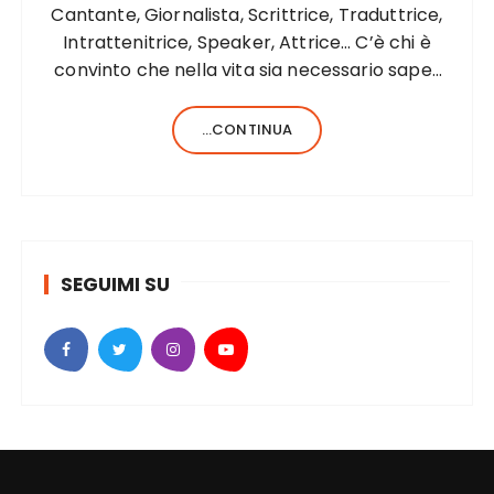
Cantante, Giornalista, Scrittrice, Traduttrice,
Intrattenitrice, Speaker, Attrice… C’è chi è
convinto che nella vita sia necessario saper
fare una sola cosa e bene, c’è chi, invece,
forse anche perché aiutato da una fortunata
...CONTINUA
formula del codice genetico, di cose ne…
SEGUIMI SU