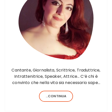
Cantante, Giornalista, Scrittrice, Traduttrice,
Intrattenitrice, Speaker, Attrice… C’è chi è
convinto che nella vita sia necessario saper
fare una sola cosa e bene, c’è chi, invece,
forse anche perché aiutato da una fortunata
...CONTINUA
formula del codice genetico, di cose ne…