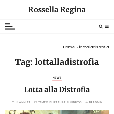
S
Rossella Regina
a
l
t
a
a
l
Home
lottalladistrofia
c
o
Tag:
lottalladistrofia
n
t
e
NEWS
n
u
Lotta alla Distrofia
t
o
10 ANNI FA
TEMPO DI LETTURA:
0 MINUTO
DI
ADMIN