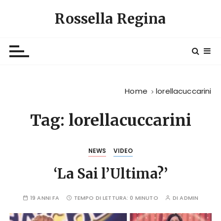
S
Rossella Regina
a
l
t
a
a
l
Home
lorellacuccarini
c
o
Tag:
lorellacuccarini
n
t
e
NEWS
VIDEO
n
u
‘La Sai l’Ultima?’
t
o
19 ANNI FA
TEMPO DI LETTURA:
0 MINUTO
DI
ADMIN