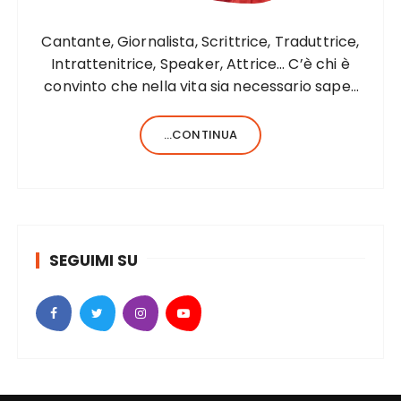
Cantante, Giornalista, Scrittrice, Traduttrice,
Intrattenitrice, Speaker, Attrice… C’è chi è
convinto che nella vita sia necessario saper
fare una sola cosa e bene, c’è chi, invece,
forse anche perché aiutato da una fortunata
...CONTINUA
formula del codice genetico, di cose ne…
SEGUIMI SU