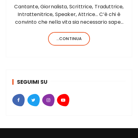
Cantante, Giornalista, Scrittrice, Traduttrice,
Intrattenitrice, Speaker, Attrice… C’è chi è
convinto che nella vita sia necessario saper
fare una sola cosa e bene, c’è chi, invece,
forse anche perché aiutato da una fortunata
...CONTINUA
formula del codice genetico, di cose ne…
SEGUIMI SU