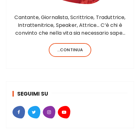
Cantante, Giornalista, Scrittrice, Traduttrice,
Intrattenitrice, Speaker, Attrice… C’è chi è
convinto che nella vita sia necessario saper
fare una sola cosa e bene, c’è chi, invece,
forse anche perché aiutato da una fortunata
...CONTINUA
formula del codice genetico, di cose ne…
SEGUIMI SU