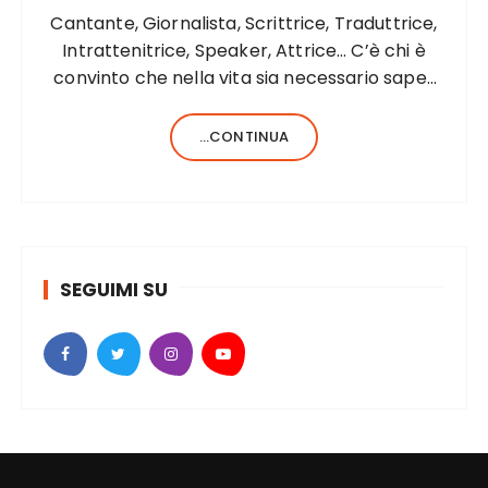
Cantante, Giornalista, Scrittrice, Traduttrice,
Intrattenitrice, Speaker, Attrice… C’è chi è
convinto che nella vita sia necessario saper
fare una sola cosa e bene, c’è chi, invece,
forse anche perché aiutato da una fortunata
...CONTINUA
formula del codice genetico, di cose ne…
SEGUIMI SU