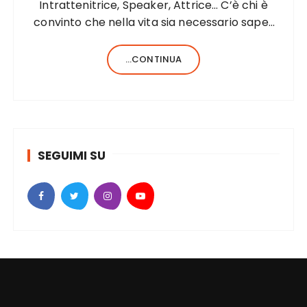
Intrattenitrice, Speaker, Attrice… C’è chi è
convinto che nella vita sia necessario saper
fare una sola cosa e bene, c’è chi, invece,
forse anche perché aiutato da una fortunata
...CONTINUA
formula del codice genetico, di cose ne…
SEGUIMI SU