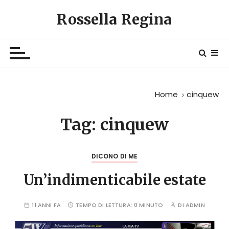
S
Rossella Regina
a
l
t
a
a
l
Home
cinquew
c
o
Tag:
cinquew
n
t
e
DICONO DI ME
n
u
Un’indimenticabile estate
t
o
11 ANNI FA
TEMPO DI LETTURA:
0 MINUTO
DI
ADMIN