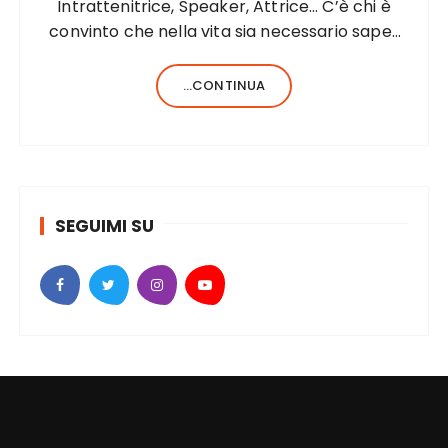
Intrattenitrice, Speaker, Attrice… C’è chi è
convinto che nella vita sia necessario saper
fare una sola cosa e bene, c’è chi, invece,
forse anche perché aiutato da una fortunata
...CONTINUA
formula del codice genetico, di cose ne…
SEGUIMI SU