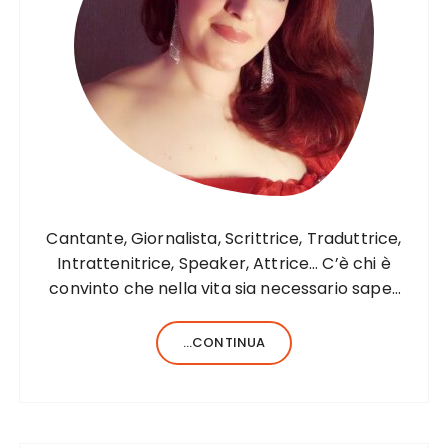
Cantante, Giornalista, Scrittrice, Traduttrice,
Intrattenitrice, Speaker, Attrice… C’è chi è
convinto che nella vita sia necessario saper
fare una sola cosa e bene, c’è chi, invece,
forse anche perché aiutato da una fortunata
...CONTINUA
formula del codice genetico, di cose ne…