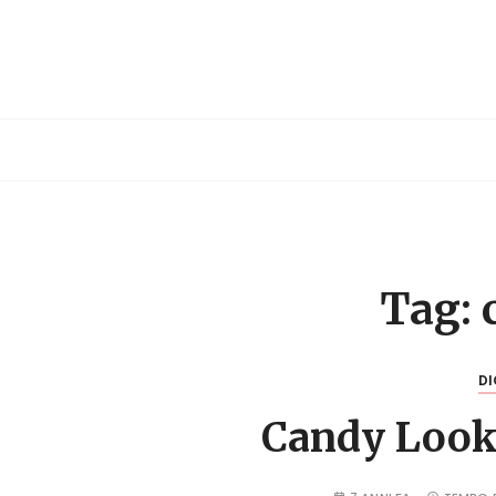
S
a
l
t
a
a
l
c
o
n
t
Tag:
e
n
u
DI
t
Candy Look
o