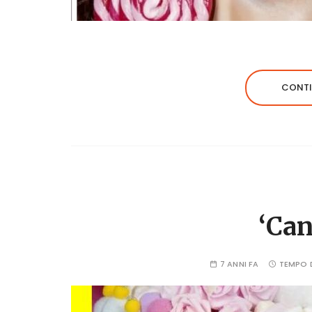
CONTI
‘Can
7 ANNI FA
TEMPO D