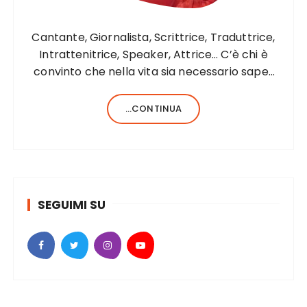
Cantante, Giornalista, Scrittrice, Traduttrice,
Intrattenitrice, Speaker, Attrice… C’è chi è
convinto che nella vita sia necessario saper
fare una sola cosa e bene, c’è chi, invece,
forse anche perché aiutato da una fortunata
...CONTINUA
formula del codice genetico, di cose ne…
SEGUIMI SU