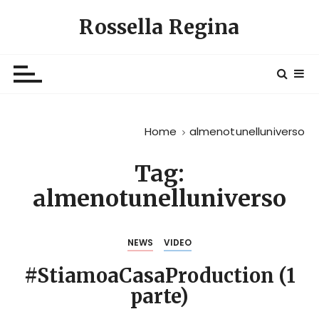
S
Rossella Regina
a
l
t
a
a
l
Home
almenotunelluniverso
c
o
Tag:
n
t
almenotunelluniverso
e
n
u
NEWS
VIDEO
t
#StiamoaCasaProduction (1
o
parte)