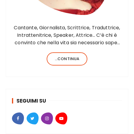
Cantante, Giornalista, Scrittrice, Traduttrice,
Intrattenitrice, Speaker, Attrice… C’è chi è
convinto che nella vita sia necessario saper
fare una sola cosa e bene, c’è chi, invece,
forse anche perché aiutato da una fortunata
...CONTINUA
formula del codice genetico, di cose ne…
SEGUIMI SU