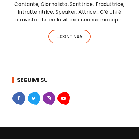
Cantante, Giornalista, Scrittrice, Traduttrice,
Intrattenitrice, Speaker, Attrice… C’è chi è
convinto che nella vita sia necessario saper
fare una sola cosa e bene, c’è chi, invece,
forse anche perché aiutato da una fortunata
...CONTINUA
formula del codice genetico, di cose ne…
SEGUIMI SU