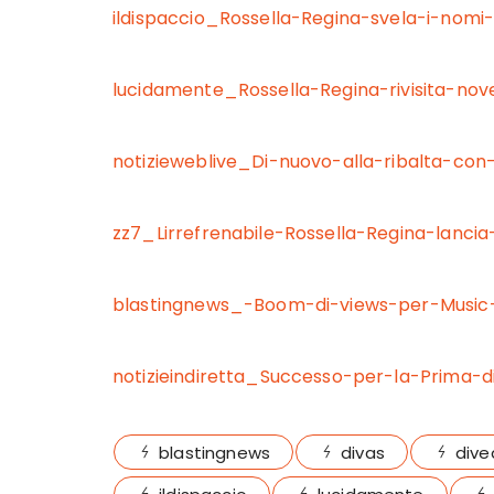
ildispaccio_Rossella-Regina-svela-i-nomi
lucidamente_Rossella-Regina-rivisita-no
notizieweblive_Di-nuovo-alla-ribalta-con
zz7_Lirrefrenabile-Rossella-Regina-lancia
blastingnews_-Boom-di-views-per-Music
notizieindiretta_Successo-per-la-Prima-d
blastingnews
divas
dive