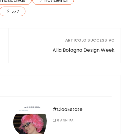
musicdivas
notizieindi
zz7
ARTICOLO SUCCESSIVO
Alla Bologna Design Week
#CiaoEstate
6 ANNI FA