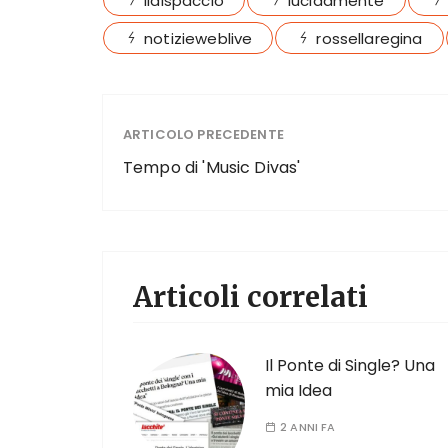
ildispaccio
lucidamente
notizieweblive
rossellaregina
ARTICOLO PRECEDENTE
Tempo di 'Music Divas'
Articoli correlati
Il Ponte di Single? Una
mia Idea
2 ANNI FA