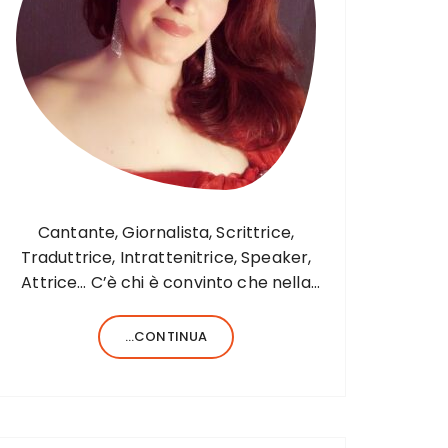
Cantante, Giornalista, Scrittrice,
Traduttrice, Intrattenitrice, Speaker,
Attrice… C’è chi è convinto che nella
vita sia necessario saper fare una sola
cosa e bene, c’è chi, invece, forse
...CONTINUA
anche perché aiutato da una fortunata
formula del codice genetico, di cose
ne…