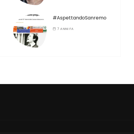
#AspettandoSanremo
7 ANNI FA