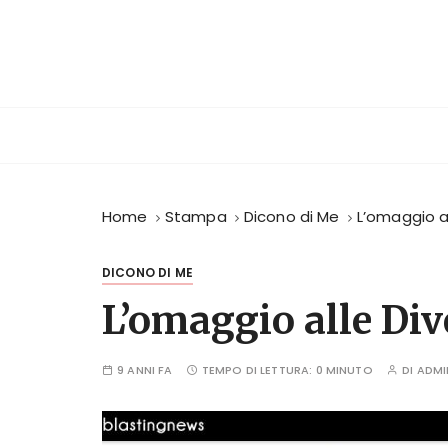
S
a
l
t
a
a
l
c
o
Home
Stampa
Dicono di Me
L’omaggio al
n
t
DICONO DI ME
e
L’omaggio alle Div
n
u
t
9 ANNI FA
TEMPO DI LETTURA:
0 MINUTO
DI
ADMI
o