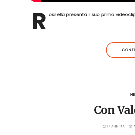
R
ossella presenta il suo primo videocli
CONTI
N
Con Val
17 ANNI FA