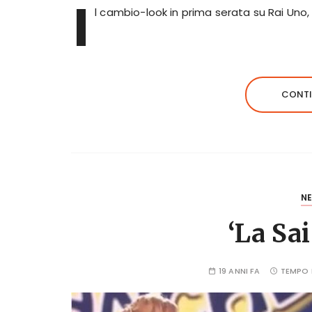
I
l cambio-look in prima serata su Rai Uno,
CONTI
N
‘La Sai
19 ANNI FA
TEMPO 