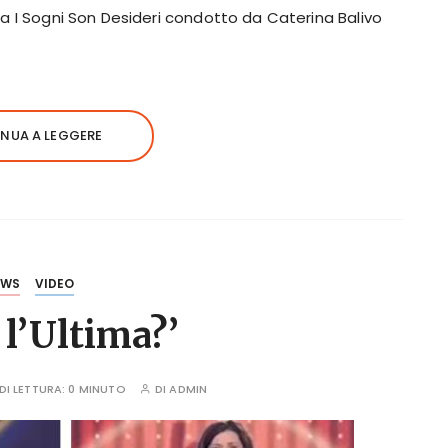
 a I Sogni Son Desideri condotto da Caterina Balivo
NUA A LEGGERE
EWS
VIDEO
 l’Ultima?’
DI LETTURA:
0 MINUTO
DI
ADMIN