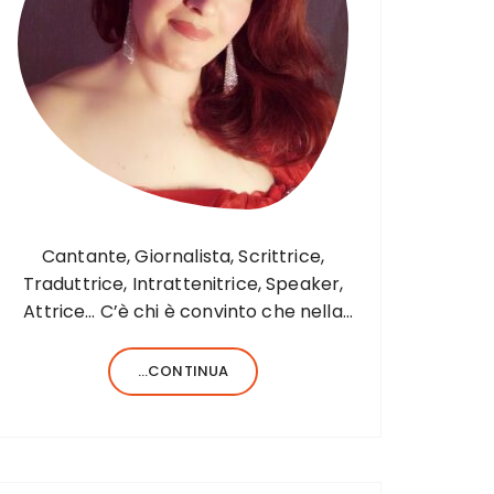
Cantante, Giornalista, Scrittrice,
Traduttrice, Intrattenitrice, Speaker,
Attrice… C’è chi è convinto che nella
vita sia necessario saper fare una sola
cosa e bene, c’è chi, invece, forse
...CONTINUA
anche perché aiutato da una fortunata
formula del codice genetico, di cose
ne…