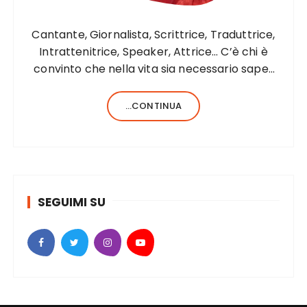
c
o
Cantante, Giornalista, Scrittrice, Traduttrice,
l
Intrattenitrice, Speaker, Attrice… C’è chi è
convinto che nella vita sia necessario saper
i
fare una sola cosa e bene, c’è chi, invece,
forse anche perché aiutato da una fortunata
...CONTINUA
formula del codice genetico, di cose ne…
SEGUIMI SU