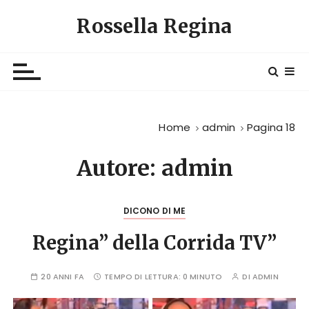
S
Rossella Regina
a
l
t
a
a
l
Home
admin
Pagina 18
c
o
Autore:
admin
n
t
e
DICONO DI ME
n
u
Regina” della Corrida TV”
t
o
20 ANNI FA
TEMPO DI LETTURA:
0 MINUTO
DI
ADMIN